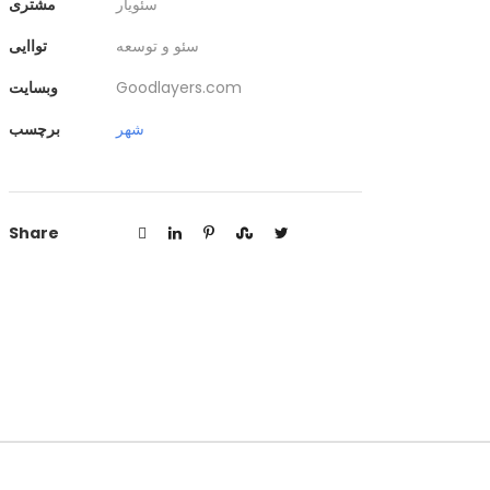
سئویار
مشتری
سئو و توسعه
تواایی
Goodlayers.com
وبسایت
شهر
برچسب
Share